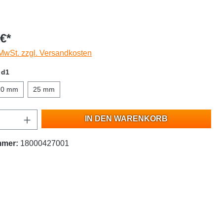
€*
 MwSt. zzgl. Versandkosten
 d1
20 mm
25 mm
IN DEN WARENKORB
mmer:
18000427001