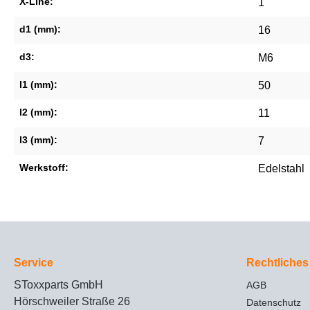
X-Line:
1
d1 (mm):
16
d3:
M6
l1 (mm):
50
l2 (mm):
11
l3 (mm):
7
Werkstoff:
Edelstahl
Service
Rechtliches
SToxxparts GmbH
AGB
Hörschweiler Straße 26
Datenschutz