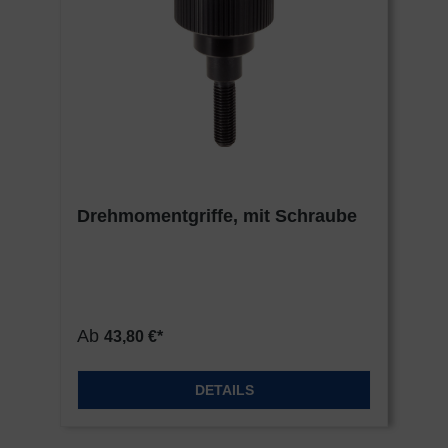
Indem Sie das mit den Google-Diensten
verbundene Cookie akzeptieren, erklären Sie
sich gemäß Art. 49 Abs.. 1 S. 1 lit. a DSGVO ein,
dass Ihre Daten in den USA durch Google
verarbeitet werden. Die USA werden vom
Europäischen Gerichtshof als ein Land mit
einem nach EU-Standards unzureichenden
Datenschutzniveau eingestuft.
Drehmomentgriffe, mit Schraube
Es besteht insbesondere das Risiko, dass Ihre
Daten von US-Behörden zu Kontroll- und
Überwachungszwecken verarbeitet werden,
möglicherweise ohne Rechtsanspruch. Wenn
Sie auf "Nur essentielle Cookies akzeptieren"
Ab
43,80 €*
klicken, findet die oben beschriebene
Übertragung nicht statt.
DETAILS