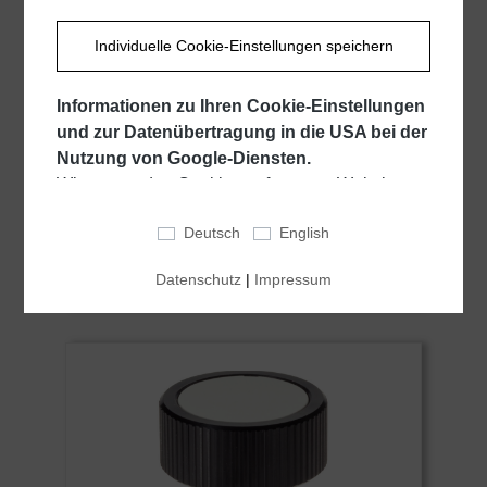
Individuelle Cookie-Einstellungen speichern
Drehbare Ballengriffe, mit glattem
Zapfen, Form D
Informationen zu Ihren Cookie-Einstellungen
und zur Datenübertragung in die USA bei der
Nutzung von Google-Diensten.
Wir verwenden Cookies auf unserer Website.
Ab
Einige Cookies sind für den Betrieb unserer
8,10 €*
Deutsch
English
Website unbedingt erforderlich ("essentiell").
Alle anderen Cookies werden nur gesetzt, wenn
DETAILS
Datenschutz
|
Impressum
Sie ihrer Verwendung zustimmen (z. B. für
Google Maps).
Über die Auswahl bestimmter Cookies in den
Akkordeon-Elementen können Sie wählen, ob
Sie "nur wesentliche Cookies ", "alle Cookies
akzeptieren" oder "individuelle Cookie-
Einstellungen speichern" möchten.