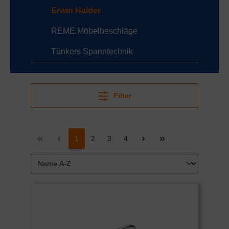
Erwin Halder
REME Möbelbeschläge
Tünkers Spanntechnik
Filter
1
2
3
4