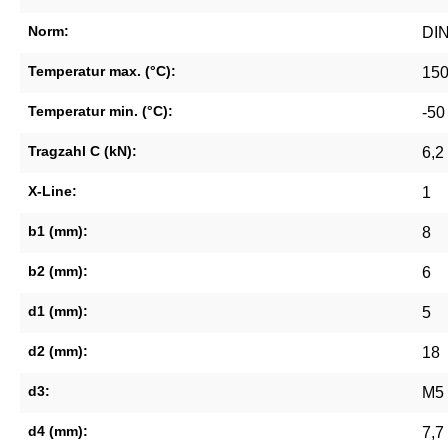
Norm:
DIN
Temperatur max. (°C):
15
Temperatur min. (°C):
-50
Tragzahl C (kN):
6,2
X-Line:
1
b1 (mm):
8
b2 (mm):
6
d1 (mm):
5
d2 (mm):
18
d3:
M5
d4 (mm):
7,7