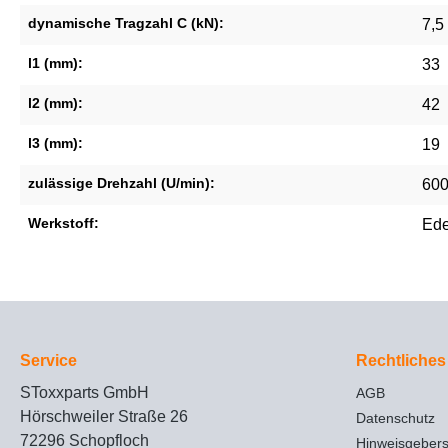
dynamische Tragzahl C (kN):
7,5
l1 (mm):
33
l2 (mm):
42
l3 (mm):
19
zulässige Drehzahl (U/min):
60
Werkstoff:
Ede
Service
Rechtliches
SToxxparts GmbH
AGB
Hörschweiler Straße 26
Datenschutz
72296 Schopfloch
Hinweisgeber