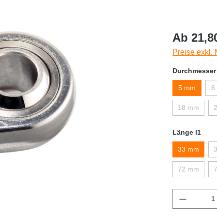
Ab 21,8
Preise exkl.
Durchmesser
5 mm
6
18 mm
Länge l1
33 mm
72 mm