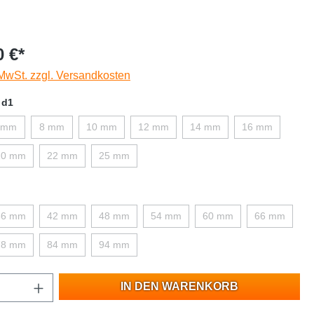
0 €*
 MwSt. zzgl. Versandkosten
 d1
 mm
8 mm
10 mm
12 mm
14 mm
16 mm
20 mm
22 mm
25 mm
36 mm
42 mm
48 mm
54 mm
60 mm
66 mm
78 mm
84 mm
94 mm
IN DEN WARENKORB