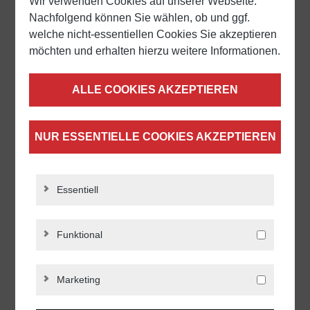
Wir verwenden Cookies auf unserer Webseite.
Gelenkteller, mit
Befestigungsbohrungen, Teller
Nachfolgend können Sie wählen, ob und ggf.
und Kugelelement aus Edelstahl
welche nicht-essentiellen Cookies Sie akzeptieren
möchten und erhalten hierzu weitere Informationen.
Ab
17,25 €*
ALLE COOKIES AKZEPTIEREN
DETAILS
NUR ESSENTIELLE COOKIES AKZEPTIEREN
Essentiell
Funktional
Marketing