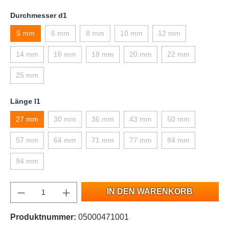
Durchmesser d1
5 mm
6 mm
8 mm
10 mm
12 mm
14 mm
16 mm
18 mm
20 mm
22 mm
25 mm
Länge l1
27 mm
30 mm
36 mm
43 mm
50 mm
57 mm
64 mm
71 mm
77 mm
84 mm
94 mm
IN DEN WARENKORB
Produktnummer:
05000471001