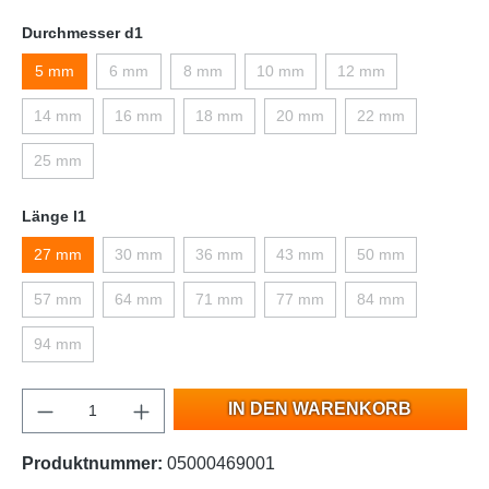
Durchmesser d1
5 mm
6 mm
8 mm
10 mm
12 mm
14 mm
16 mm
18 mm
20 mm
22 mm
25 mm
Länge l1
27 mm
30 mm
36 mm
43 mm
50 mm
57 mm
64 mm
71 mm
77 mm
84 mm
94 mm
IN DEN WARENKORB
Produktnummer:
05000469001