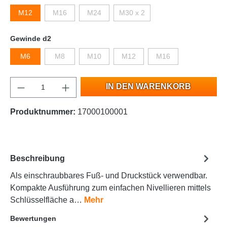
M12
M16
M24
M30 x 2
Gewinde d2
M6
M8
M10
M12
M16
IN DEN WARENKORB
Produktnummer:
17000100001
Beschreibung
Als einschraubbares Fuß- und Druckstück verwendbar.
Kompakte Ausführung zum einfachen Nivellieren mittels
Schlüsselfläche a…
Mehr
Bewertungen