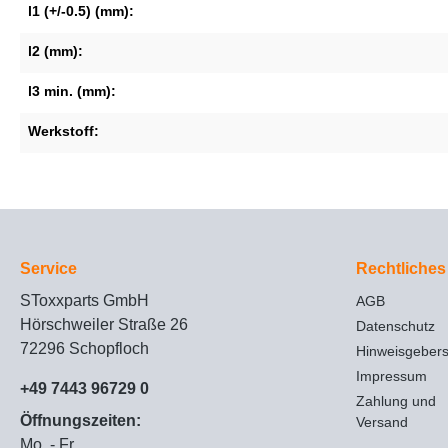
l1 (+/-0.5) (mm):
l2 (mm):
l3 min. (mm):
Werkstoff:
Service
Rechtliches
SToxxparts GmbH
AGB
Hörschweiler Straße 26
Datenschutz
72296 Schopfloch
Hinweisgeber
Impressum
+49 7443 96729 0
Zahlung und
Öffnungszeiten:
Versand
Mo. - Fr.