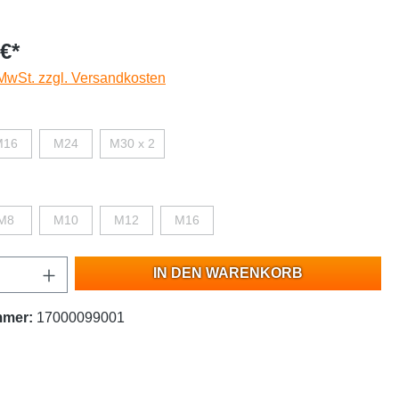
€*
 MwSt. zzgl. Versandkosten
M16
M24
M30 x 2
M8
M10
M12
M16
IN DEN WARENKORB
mmer:
17000099001