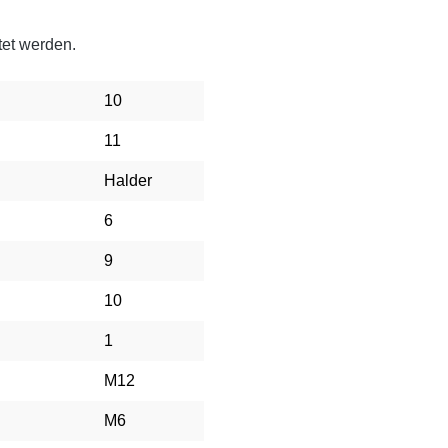
tet werden.
10
11
Halder
6
9
10
1
M12
M6