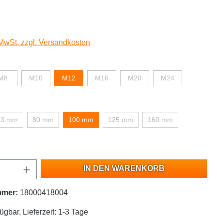
 MwSt. zzgl. Versandkosten
M8
M10
M12
M16
M20
M24
63 mm
80 mm
100 mm
125 mm
160 mm
IN DEN WARENKORB
mmer:
18000418004
ügbar, Lieferzeit: 1-3 Tage