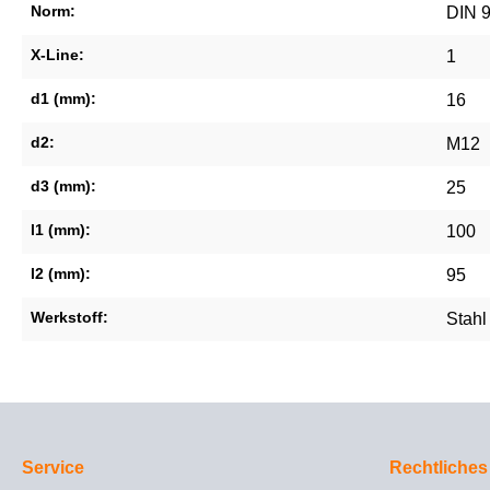
Norm:
DIN 
X-Line:
1
d1 (mm):
16
d2:
M12
d3 (mm):
25
l1 (mm):
100
l2 (mm):
95
Werkstoff:
Stahl
Service
Rechtliches