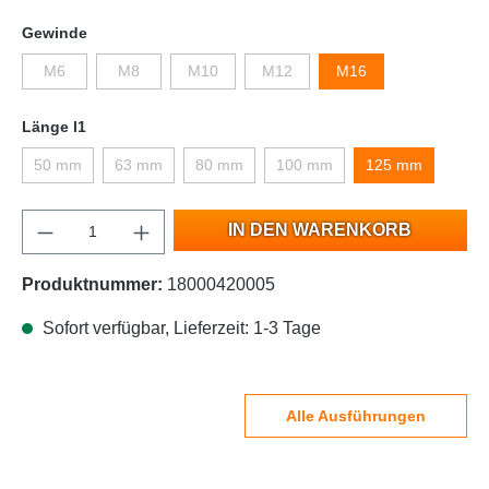
Gewinde
M6
M8
M10
M12
M16
Länge l1
50 mm
63 mm
80 mm
100 mm
125 mm
IN DEN WARENKORB
Produktnummer:
18000420005
Sofort verfügbar, Lieferzeit: 1-3 Tage
Alle Ausführungen