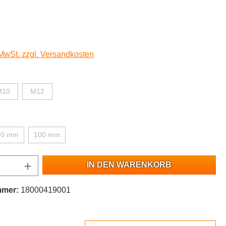
 MwSt. zzgl. Versandkosten
M10
M12
80 mm
100 mm
IN DEN WARENKORB
mmer:
18000419001