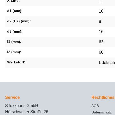
X-Line:
1
d1 (mm):
10
d2 (H7) (mm):
8
d3 (mm):
16
l1 (mm):
63
l2 (mm):
60
Werkstoff:
Edelstah
Service
Rechtliches
SToxxparts GmbH
AGB
Hörschweiler Straße 26
Datenschutz