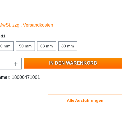
 MwSt. zzgl. Versandkosten
 d1
40 mm
50 mm
63 mm
80 mm
IN DEN WARENKORB
mmer:
18000471001
Alle Ausführungen