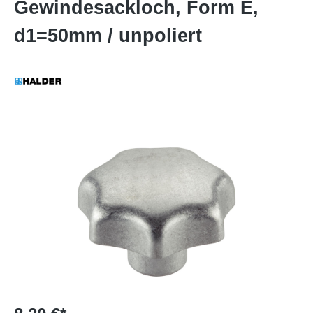
Gewindesackloch, Form E,
d1=50mm / unpoliert