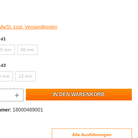
 MwSt. zzgl. Versandkosten
 d1
50 mm
60 mm
 d3
0 mm
12 mm
IN DEN WARENKORB
mmer:
18000489001
Alle Ausführungen