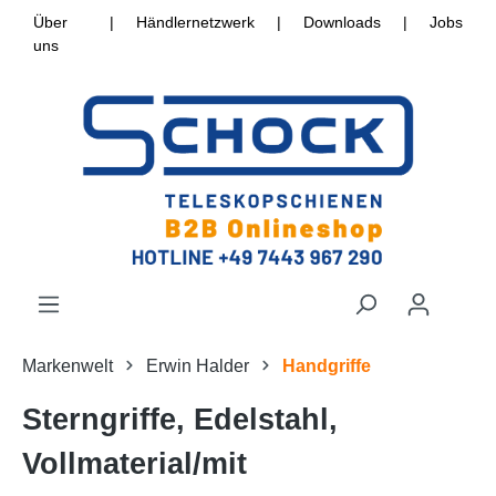
Über
|
Händlernetzwerk
|
Downloads
|
Jobs
uns
Markenwelt
Erwin Halder
Handgriffe
Sterngriffe, Edelstahl,
Vollmaterial/mit