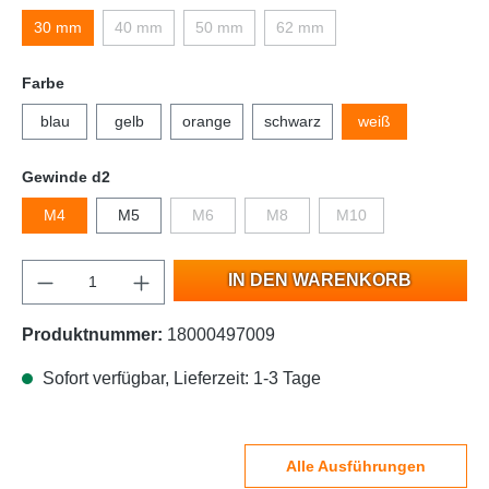
30 mm
40 mm
50 mm
62 mm
Farbe
blau
gelb
orange
schwarz
weiß
Gewinde d2
M4
M5
M6
M8
M10
IN DEN WARENKORB
Produktnummer:
18000497009
Sofort verfügbar, Lieferzeit: 1-3 Tage
Alle Ausführungen