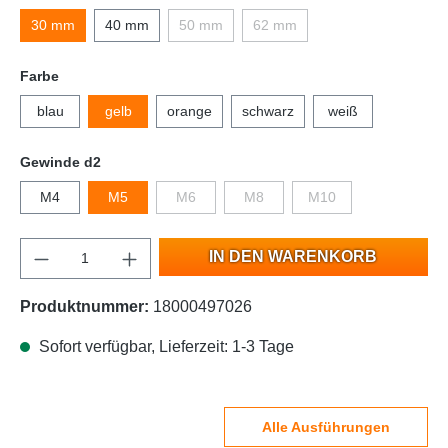
30 mm
40 mm
50 mm
62 mm
Farbe
blau
gelb
orange
schwarz
weiß
Gewinde d2
M4
M5
M6
M8
M10
IN DEN WARENKORB
Produktnummer:
18000497026
Sofort verfügbar, Lieferzeit: 1-3 Tage
Alle Ausführungen