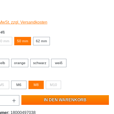
 MwSt. zzgl. Versandkosten
 d1
40 mm
50 mm
62 mm
elb
orange
schwarz
weiß
M5
M6
M8
M10
IN DEN WARENKORB
mmer:
18000497038