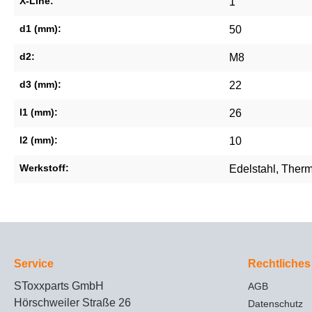
X-Line:
1
d1 (mm):
50
d2:
M8
d3 (mm):
22
l1 (mm):
26
l2 (mm):
10
Werkstoff:
Edelstahl
, Ther
Service
Rechtliches
SToxxparts GmbH
AGB
Hörschweiler Straße 26
Datenschutz