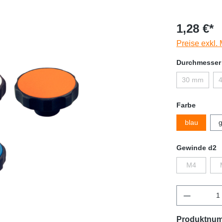
1,28 €*
Preise exkl.
Durchmesser
30 mm
Farbe
blau
g
Gewinde d2
M4
Produktnu