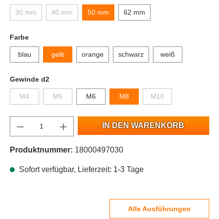
30 mm
40 mm
50 mm
62 mm
Farbe
blau
gelb
orange
schwarz
weiß
Gewinde d2
M4
M5
M6
M8
M10
IN DEN WARENKORB
Produktnummer:
18000497030
Sofort verfügbar, Lieferzeit: 1-3 Tage
Alle Ausführungen