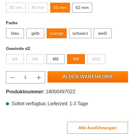
30 mm
40 mm
50 mm
62 mm
Farbe
blau
gelb
orange
schwarz
weiß
Gewinde d2
M4
M5
M6
M8
M10
IN DEN WARENKORB
Produktnummer:
18000497022
Sofort verfügbar, Lieferzeit: 1-3 Tage
Alle Ausführungen