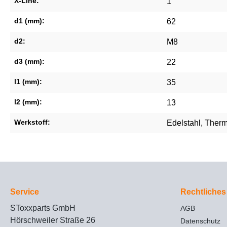
X-Line:
1
d1 (mm):
62
d2:
M8
d3 (mm):
22
l1 (mm):
35
l2 (mm):
13
Werkstoff:
Edelstahl
, Ther
Service
Rechtliches
SToxxparts GmbH
AGB
Hörschweiler Straße 26
Datenschutz