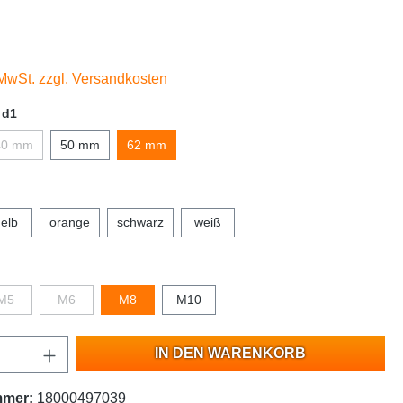
 MwSt. zzgl. Versandkosten
 d1
40 mm
50 mm
62 mm
elb
orange
schwarz
weiß
M5
M6
M8
M10
IN DEN WARENKORB
mmer:
18000497039