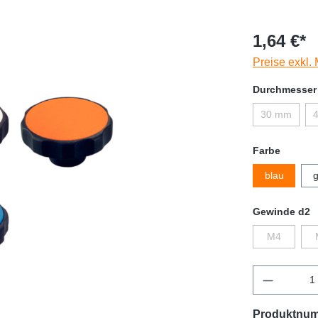
1,64 €*
Preise exkl.
Durchmesser
30 mm
Farbe
blau
g
Gewinde d2
M4
Produktnu