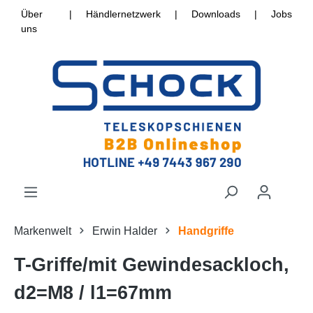
Über
|
Händlernetzwerk
|
Downloads
|
Jobs
uns
Markenwelt
Erwin Halder
Handgriffe
T-Griffe/mit Gewindesackloch,
d2=M8 / l1=67mm