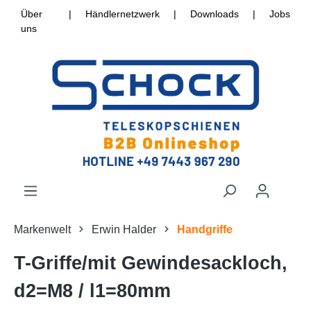
Über
|
Händlernetzwerk
|
Downloads
|
Jobs
uns
Markenwelt
Erwin Halder
Handgriffe
T-Griffe/mit Gewindesackloch,
d2=M8 / l1=80mm