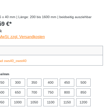
6 x 40 mm | Länge: 200 bis 1600 mm | beidseitig ausziehbar
59 €*
ck
 MwSt. zzgl. Versandkosten
ad ows40_owst40
ge/mm
250
300
350
400
450
500
600
650
700
750
800
850
950
1000
1050
1100
1150
1200