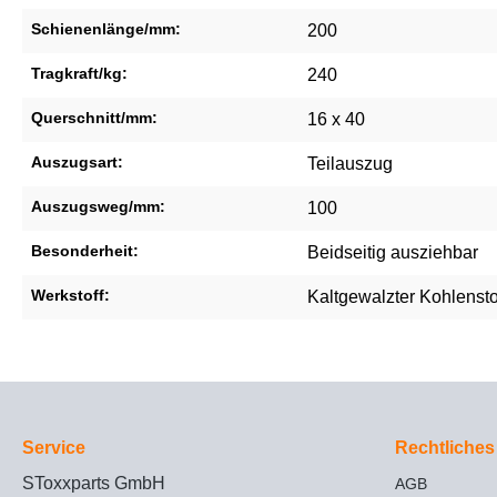
Schienenlänge/mm:
200
Tragkraft/kg:
240
Querschnitt/mm:
16 x 40
Auszugsart:
Teilauszug
Auszugsweg/mm:
100
Besonderheit:
Beidseitig ausziehbar
Werkstoff:
Kaltgewalzter Kohlensto
Service
Rechtliches
SToxxparts GmbH
AGB