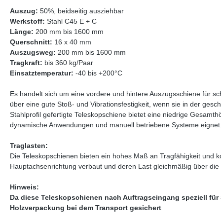
Auszug:
50%, beidseitig ausziehbar
Werkstoff:
Stahl C45 E + C
Länge:
200 mm bis 1600 mm
Querschnitt:
16 x 40 mm
Auszugsweg:
200 mm bis 1600 mm
Tragkraft:
bis 360 kg/Paar
Einsatztemperatur:
-40 bis +200°C
Es handelt sich um eine vordere und hintere Auszugsschiene für s
über eine gute Stoß- und Vibrationsfestigkeit, wenn sie in der ges
Stahlprofil gefertigte Teleskopschiene bietet eine niedrige Gesamthö
dynamische Anwendungen und manuell betriebene Systeme eignet
Traglasten:
Die Teleskopschienen bieten ein hohes Maß an Tragfähigkeit und 
Hauptachsenrichtung verbaut und deren Last gleichmäßig über die in
Hinweis:
Da diese Teleskopschienen nach Auftragseingang speziell für
Holzverpackung bei dem Transport gesichert