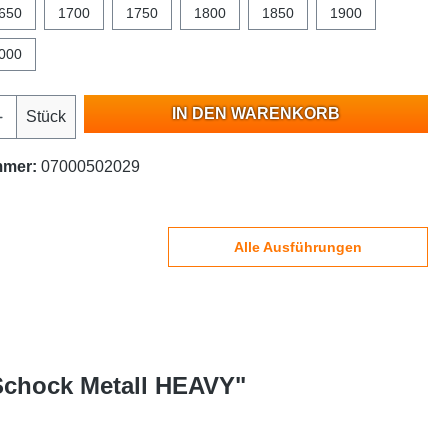
650
1700
1750
1800
1850
1900
000
IN DEN WARENKORB
Stück
mmer:
07000502029
Alle Ausführungen
 Schock Metall HEAVY"