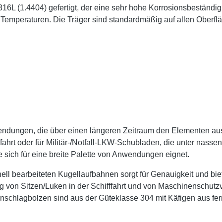
6L (1.4404) gefertigt, der eine sehr hohe Korrosionsbeständigk
 Temperaturen. Die Träger sind standardmäßig auf allen Oberfläc
ndungen, die über einen längeren Zeitraum den Elementen aus
ffahrt oder für Militär-/Notfall-LKW-Schubladen, die unter nass
 sich für eine breite Palette von Anwendungen eignet.
ell bearbeiteten Kugellaufbahnen sorgt für Genauigkeit und biet
 von Sitzen/Luken in der Schifffahrt und von Maschinenschutzv
nschlagbolzen sind aus der Güteklasse 304 mit Käfigen aus ferr