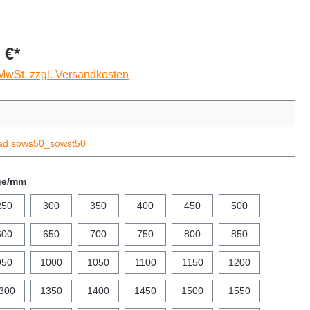
 €*
 MwSt. zzgl. Versandkosten
ad sows50_sowst50
ge/mm
250
300
350
400
450
500
600
650
700
750
800
850
950
1000
1050
1100
1150
1200
300
1350
1400
1450
1500
1550