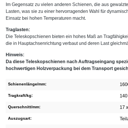
Im Gegensatz zu vielen anderen Schienen, die aus gewalzten
Lasten, was sie zu einer hervorragenden Wahl für dynamisch
Einsatz bei hohen Temperaturen macht.
Traglasten:
Die Teleskopschienen bieten ein hohes Maß an Tragfähigke
die in Hauptachsenrichtung verbaut und deren Last gleichmäßi
Hinweis:
Da diese Teleskopschienen nach Auftragseingang speziel
hochwertigen Holzverpackung bei dem Transport gesich
Schienenlänge/mm:
160
Tragkraft/kg:
140
Querschnitt/mm:
17 
Auszugsart:
Tei