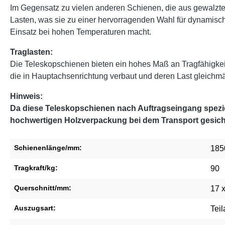
Im Gegensatz zu vielen anderen Schienen, die aus gewalzten
Lasten, was sie zu einer hervorragenden Wahl für dynamisch
Einsatz bei hohen Temperaturen macht.
Traglasten:
Die Teleskopschienen bieten ein hohes Maß an Tragfähigke
die in Hauptachsenrichtung verbaut und deren Last gleichmäßi
Hinweis:
Da diese Teleskopschienen nach Auftragseingang speziel
hochwertigen Holzverpackung bei dem Transport gesich
Schienenlänge/mm:
185
Tragkraft/kg:
90
Querschnitt/mm:
17 
Auszugsart:
Tei