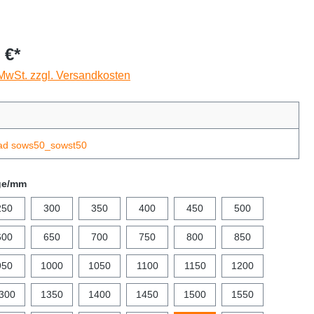
 €*
 MwSt. zzgl. Versandkosten
ad sows50_sowst50
ge/mm
250
300
350
400
450
500
600
650
700
750
800
850
950
1000
1050
1100
1150
1200
300
1350
1400
1450
1500
1550