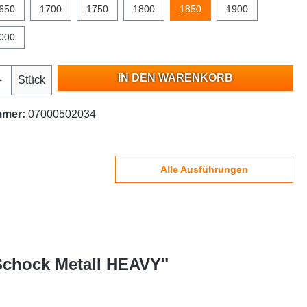
650
1700
1750
1800
1850
1900
000
IN DEN WARENKORB
Stück
mmer:
07000502034
Alle Ausführungen
 Schock Metall HEAVY"