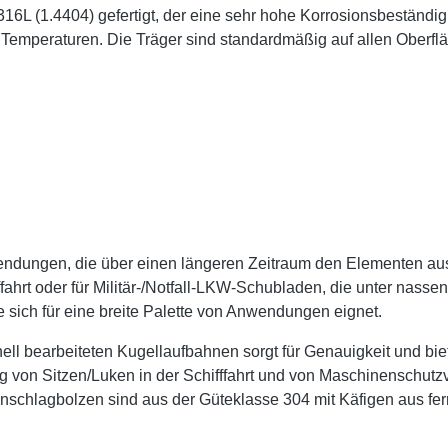
6L (1.4404) gefertigt, der eine sehr hohe Korrosionsbeständigk
 Temperaturen. Die Träger sind standardmäßig auf allen Oberfläc
ndungen, die über einen längeren Zeitraum den Elementen aus
ffahrt oder für Militär-/Notfall-LKW-Schubladen, die unter nass
 sich für eine breite Palette von Anwendungen eignet.
ell bearbeiteten Kugellaufbahnen sorgt für Genauigkeit und biet
 von Sitzen/Luken in der Schifffahrt und von Maschinenschutzv
nschlagbolzen sind aus der Güteklasse 304 mit Käfigen aus ferr