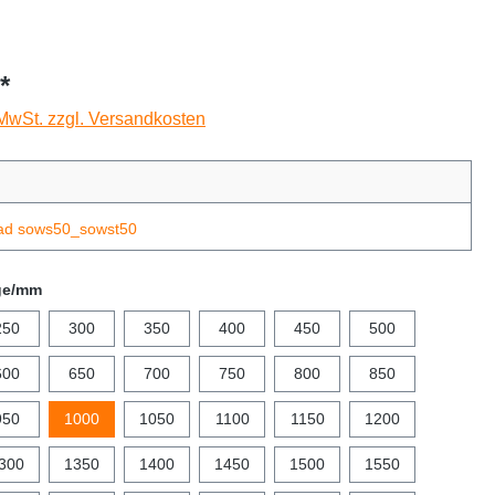
*
 MwSt. zzgl. Versandkosten
ad sows50_sowst50
ge/mm
250
300
350
400
450
500
600
650
700
750
800
850
950
1000
1050
1100
1150
1200
300
1350
1400
1450
1500
1550