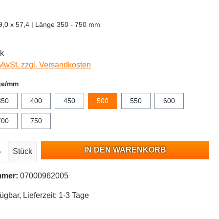
19,0 x 57,4 | Länge 350 - 750 mm
ck
 MwSt. zzgl. Versandkosten
ge/mm
350
400
450
500
550
600
700
750
IN DEN WARENKORB
Stück
mmer:
07000962005
ügbar, Lieferzeit: 1-3 Tage