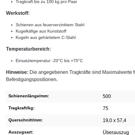
Tragkraft bis zu 100 kg pro Paar
Werkstoff:
Schienen aus feuerverzinktem Stahl
Kugelkäfige aus Kunststoff
Kugeln aus gehärtetem C-Stahl
Temperaturbereich:
Einsatztemperatur -20°C bis +70°C
Hinweise:
Die angegebenen Tragkräfte sind Maximalwerte fü
Befestigungspositionen.
Schienenlänge/mm:
500
Tragkraft/kg:
75
Querschnitt/mm:
19,0 x 57,4
Auszugsart:
Überauszug