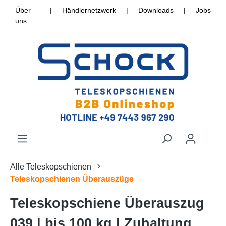
Über
|
Händlernetzwerk
|
Downloads
|
Jobs
uns
Alle Teleskopschienen
Teleskopschienen Überauszüge
Teleskopschiene Überauszug
039 | bis 100 kg | Zuhaltung