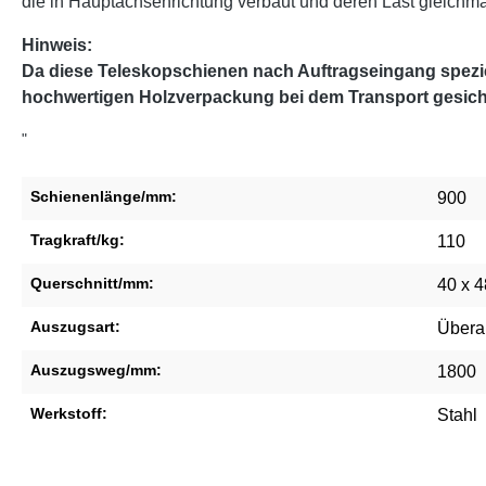
die in Hauptachsenrichtung verbaut und deren Last gleichmäßi
Hinweis:
Da diese Teleskopschienen nach Auftragseingang speziel
hochwertigen Holzverpackung bei dem Transport gesich
"
Schienenlänge/mm:
900
Tragkraft/kg:
110
Querschnitt/mm:
40 x 4
Auszugsart:
Übera
Auszugsweg/mm:
1800
Werkstoff:
Stahl