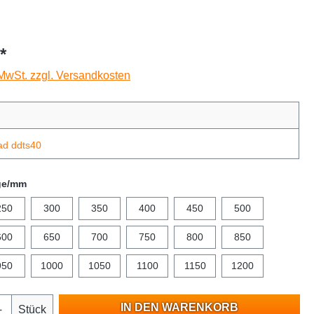
*
 MwSt. zzgl. Versandkosten
ad ddts40
ge/mm
250
300
350
400
450
500
600
650
700
750
800
850
950
1000
1050
1100
1150
1200
IN DEN WARENKORB
Stück