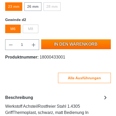
23 mm
26 mm
28 mm
Gewinde d2
M6
M8
IN DEN WARENKORB
Produktnummer:
18000433001
Alle Ausführungen
Beschreibung
Werkstoff AchsteilRostfreier Stahl 1.4305
GriffThermoplast, schwarz, matt Bedienung In