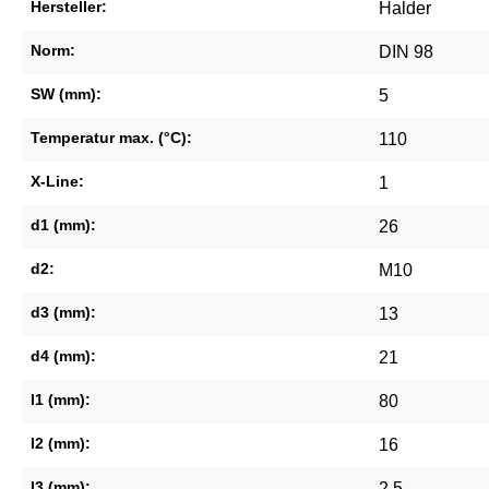
Hersteller:
Halder
Norm:
DIN 98
SW (mm):
5
Temperatur max. (°C):
110
X-Line:
1
d1 (mm):
26
d2:
M10
d3 (mm):
13
d4 (mm):
21
l1 (mm):
80
l2 (mm):
16
l3 (mm):
2,5