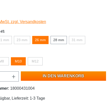
 MwSt. zzgl. Versandkosten
 d1
21 mm
23 mm
26 mm
28 mm
31 mm
M8
M10
M12
IN DEN WARENKORB
mmer:
18000431004
ügbar, Lieferzeit: 1-3 Tage