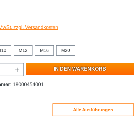
 MwSt. zzgl. Versandkosten
M10
M12
M16
M20
IN DEN WARENKORB
mmer:
18000454001
Alle Ausführungen