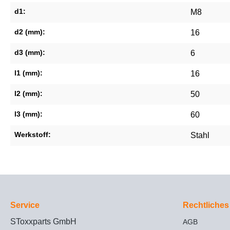
d1:
M8
d2 (mm):
16
d3 (mm):
6
l1 (mm):
16
l2 (mm):
50
l3 (mm):
60
Werkstoff:
Stahl
Service
Rechtliches
SToxxparts GmbH
AGB