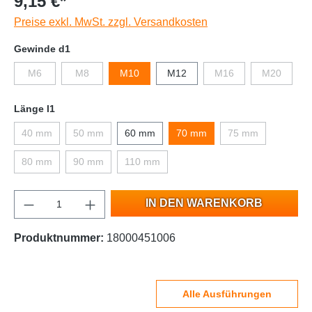
9,15 €*
Preise exkl. MwSt. zzgl. Versandkosten
Gewinde d1
M6
M8
M10
M12
M16
M20
Länge l1
40 mm
50 mm
60 mm
70 mm
75 mm
80 mm
90 mm
110 mm
IN DEN WARENKORB
Produktnummer:
18000451006
Alle Ausführungen