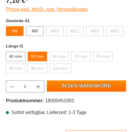
7,10 €*
Preise exkl. MwSt. zzgl. Versandkosten
Gewinde d1
M6
M8
M10
M12
M16
M20
Länge l1
40 mm
50 mm
60 mm
70 mm
75 mm
80 mm
90 mm
110 mm
IN DEN WARENKORB
Produktnummer:
18000451002
Sofort verfügbar, Lieferzeit: 1-3 Tage