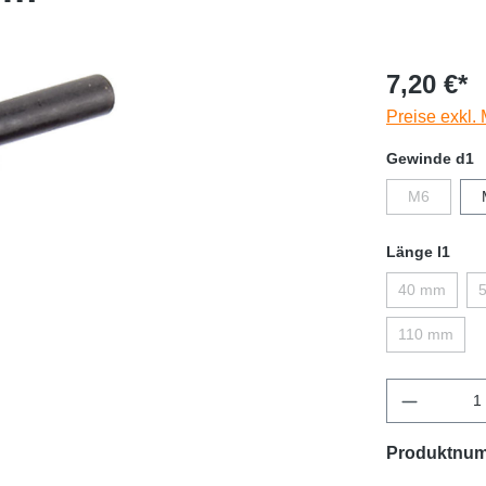
7,20 €*
Preise exkl.
Gewinde d1
M6
Länge l1
40 mm
110 mm
Produktnu