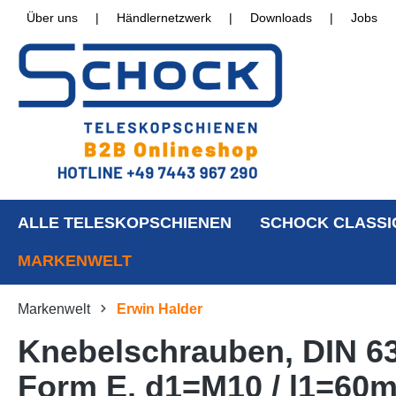
Über uns
|
Händlernetzwerk
|
Downloads
|
Jobs
ALLE TELESKOPSCHIENEN
SCHOCK CLASSI
MARKENWELT
Markenwelt
Erwin Halder
Knebelschrauben, DIN 63
Form E, d1=M10 / l1=60