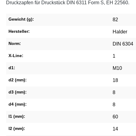
Druckzapfen für Druckstück DIN 6311 Form S, EH 22560.
Gewicht (g):
82
Hersteller:
Halder
Norm:
DIN 6304
X-Line:
1
d1:
M10
d2 (mm):
18
d3 (mm):
8
d4 (mm):
8
l1 (mm):
60
l2 (mm):
14