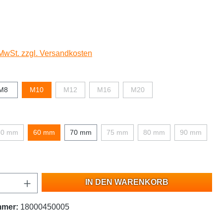
 MwSt. zzgl. Versandkosten
M8
M10
M12
M16
M20
50 mm
60 mm
70 mm
75 mm
80 mm
90 mm
IN DEN WARENKORB
mmer:
18000450005