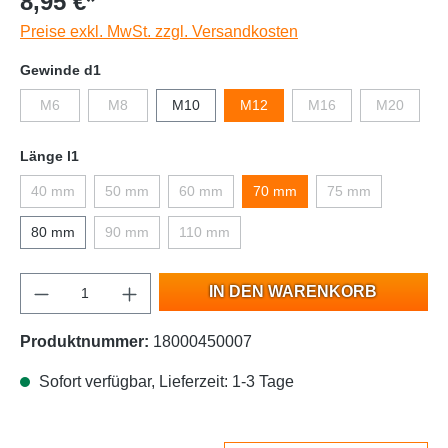
8,95 €*
Preise exkl. MwSt. zzgl. Versandkosten
Gewinde d1
M6
M8
M10
M12
M16
M20
Länge l1
40 mm
50 mm
60 mm
70 mm
75 mm
80 mm
90 mm
110 mm
IN DEN WARENKORB
Produktnummer:
18000450007
Sofort verfügbar, Lieferzeit: 1-3 Tage