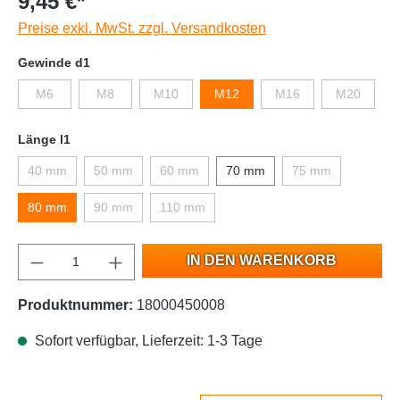
9,45 €*
Preise exkl. MwSt. zzgl. Versandkosten
Gewinde d1
M6
M8
M10
M12
M16
M20
Länge l1
40 mm
50 mm
60 mm
70 mm
75 mm
80 mm
90 mm
110 mm
IN DEN WARENKORB
Produktnummer:
18000450008
Sofort verfügbar, Lieferzeit: 1-3 Tage