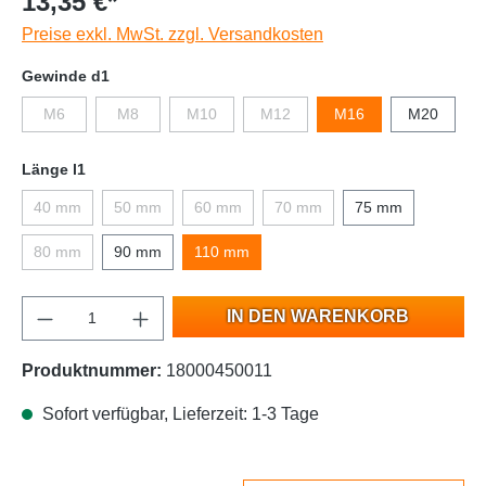
13,35 €*
Preise exkl. MwSt. zzgl. Versandkosten
Gewinde d1
M6
M8
M10
M12
M16
M20
Länge l1
40 mm
50 mm
60 mm
70 mm
75 mm
80 mm
90 mm
110 mm
IN DEN WARENKORB
Produktnummer:
18000450011
Sofort verfügbar, Lieferzeit: 1-3 Tage