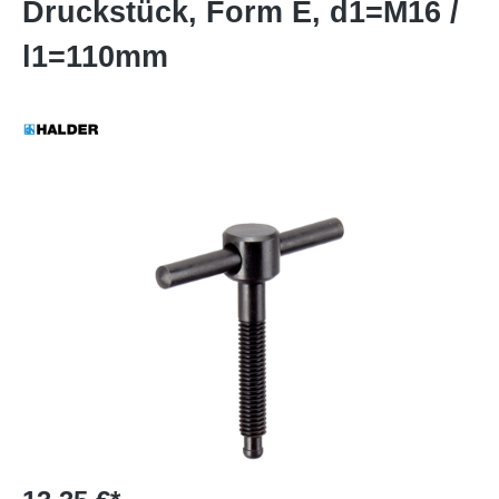
Druckstück, Form E, d1=M16 /
l1=110mm