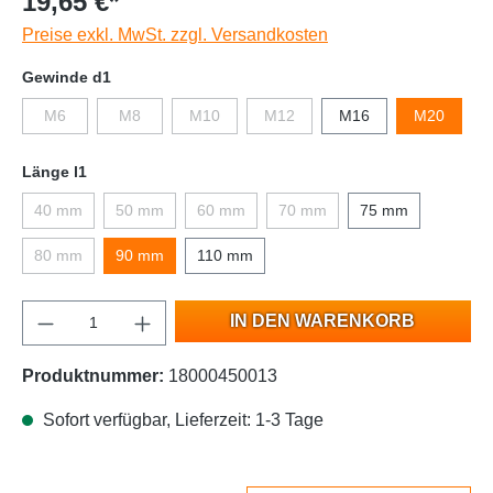
19,65 €*
Preise exkl. MwSt. zzgl. Versandkosten
Gewinde d1
M6
M8
M10
M12
M16
M20
Länge l1
40 mm
50 mm
60 mm
70 mm
75 mm
80 mm
90 mm
110 mm
IN DEN WARENKORB
Produktnummer:
18000450013
Sofort verfügbar, Lieferzeit: 1-3 Tage