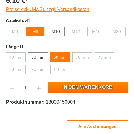
6,10 €*
Preise exkl. MwSt. zzgl. Versandkosten
Gewinde d1
M6
M8
M10
M12
M16
M20
Länge l1
40 mm
50 mm
60 mm
70 mm
75 mm
80 mm
90 mm
110 mm
IN DEN WARENKORB
Produktnummer:
18000450004
Alle Ausführungen