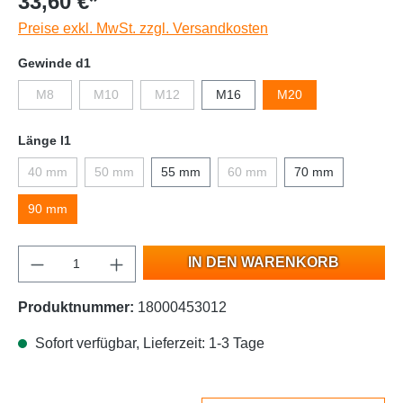
33,60 €*
Preise exkl. MwSt. zzgl. Versandkosten
Gewinde d1
M8
M10
M12
M16
M20
Länge l1
40 mm
50 mm
55 mm
60 mm
70 mm
90 mm
IN DEN WARENKORB
Produktnummer:
18000453012
Sofort verfügbar, Lieferzeit: 1-3 Tage