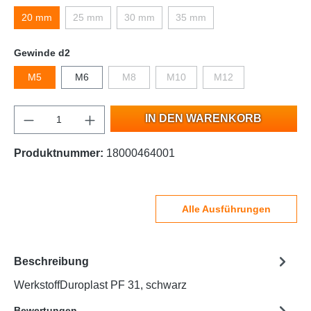
20 mm
25 mm
30 mm
35 mm
Gewinde d2
M5
M6
M8
M10
M12
IN DEN WARENKORB
Produktnummer:
18000464001
Alle Ausführungen
Beschreibung
WerkstoffDuroplast PF 31, schwarz
Bewertungen