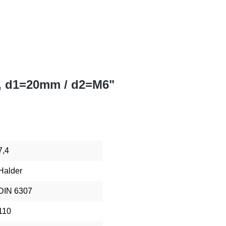
, d1=20mm / d2=M6"
7,4
Halder
DIN 6307
110