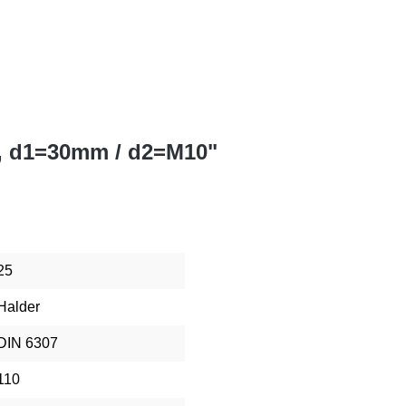
, d1=30mm / d2=M10"
25
Halder
DIN 6307
110