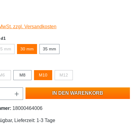
 MwSt. zzgl. Versandkosten
 d1
25 mm
30 mm
35 mm
M6
M8
M10
M12
IN DEN WARENKORB
mmer:
18000464006
ügbar, Lieferzeit: 1-3 Tage