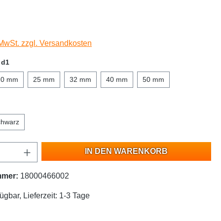
 MwSt. zzgl. Versandkosten
 d1
20 mm
25 mm
32 mm
40 mm
50 mm
chwarz
IN DEN WARENKORB
mmer:
18000466002
ügbar, Lieferzeit: 1-3 Tage