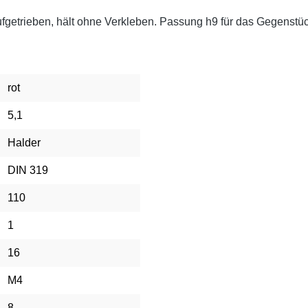
ufgetrieben, hält ohne Verkleben. Passung h9 für das Gegenstü
rot
5,1
Halder
DIN 319
110
1
16
M4
8