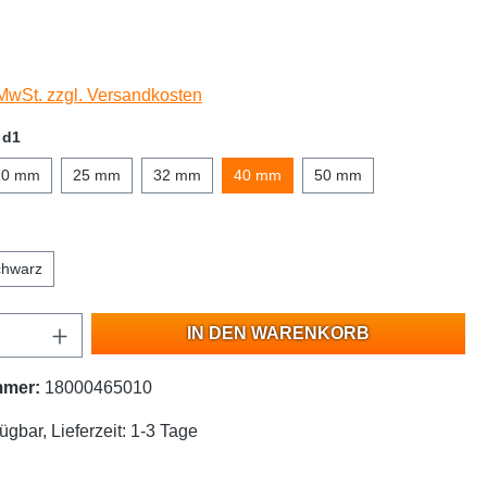
 MwSt. zzgl. Versandkosten
 d1
20 mm
25 mm
32 mm
40 mm
50 mm
chwarz
IN DEN WARENKORB
mmer:
18000465010
ügbar, Lieferzeit: 1-3 Tage