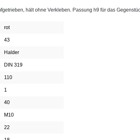
ufgetrieben, hält ohne Verkleben. Passung h9 für das Gegenstü
rot
43
Halder
DIN 319
110
1
40
M10
22
18