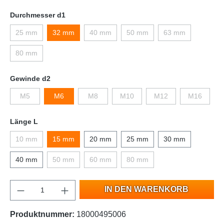
Durchmesser d1
25 mm
32 mm
40 mm
50 mm
63 mm
80 mm
Gewinde d2
M5
M6
M8
M10
M12
M16
Länge L
10 mm
15 mm
20 mm
25 mm
30 mm
40 mm
50 mm
60 mm
80 mm
IN DEN WARENKORB
Produktnummer:
18000495006