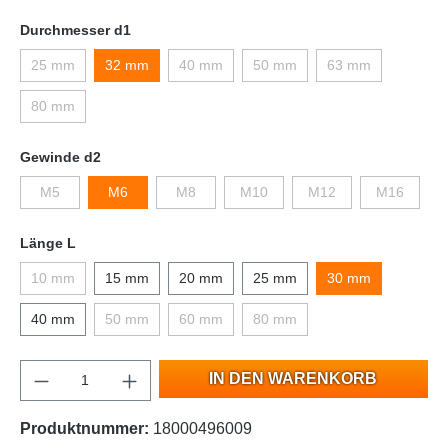
Durchmesser d1
25 mm
32 mm
40 mm
50 mm
63 mm
80 mm
Gewinde d2
M5
M6
M8
M10
M12
M16
Länge L
10 mm
15 mm
20 mm
25 mm
30 mm
40 mm
50 mm
60 mm
80 mm
IN DEN WARENKORB
Produktnummer:
18000496009