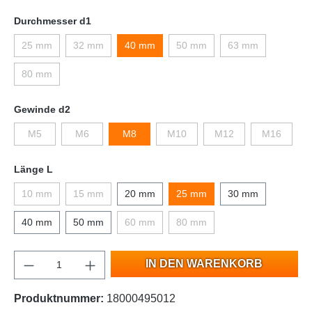
Durchmesser d1
25 mm
32 mm
40 mm
50 mm
63 mm
80 mm
Gewinde d2
M5
M6
M8
M10
M12
M16
Länge L
10 mm
15 mm
20 mm
25 mm
30 mm
40 mm
50 mm
60 mm
80 mm
IN DEN WARENKORB
Produktnummer:
18000495012